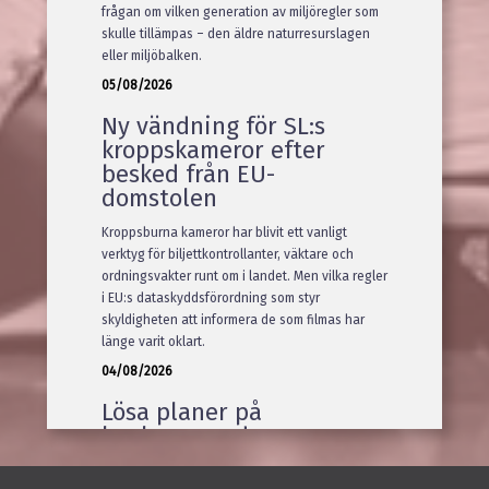
frågan om vilken generation av miljöregler som
skulle tillämpas – den äldre naturresurslagen
eller miljöbalken.
05/08/2026
Ny vändning för SL:s
kroppskameror efter
besked från EU-
domstolen
Kroppsburna kameror har blivit ett vanligt
verktyg för biljettkontrollanter, väktare och
ordningsvakter runt om i landet. Men vilka regler
i EU:s dataskyddsförordning som styr
skyldigheten att informera de som filmas har
länge varit oklart.
04/08/2026
Lösa planer på
konkurrerande
verksamhet räcker inte
för sakliga skäl