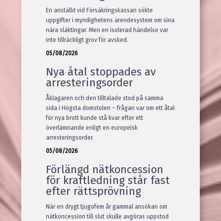
En anställd vid Försäkringskassan sökte
uppgifter i myndighetens ärendesystem om sina
nära släktingar. Men en isolerad händelse var
inte tillräckligt grov för avsked.
05/08/2026
Nya åtal stoppades av
arresteringsorder
Åklagaren och den tilltalade stod på samma
sida i Högsta domstolen – frågan var om ett åtal
för nya brott kunde stå kvar efter ett
överlämnande enligt en europeisk
arresteringsorder.
05/08/2026
Förlängd nätkoncession
för kraftledning står fast
efter rättsprövning
När en drygt tjugofem år gammal ansökan om
nätkoncession till slut skulle avgöras uppstod