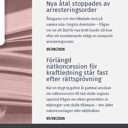
Nya åtal stoppades av
arresteringsorder
Åklagaren och den tilltalade stod på
samma sida i Högsta domstolen – frågan
var om ett åtal för nya brott kunde stå kvar
efter ett överlämnande enligt en europeisk
arresteringsorder.
05/08/2026
Förlängd
nätkoncession för
kraftledning står fast
efter rättsprövning
När en drygt tjugofem år gammal ansökan
om nätkoncession till slut skulle avgöras
uppstod frågan om vilken generation av
miljöregler som skulle tillämpas – den äldre
naturresurslagen eller miljöbalken.
05/08/2026