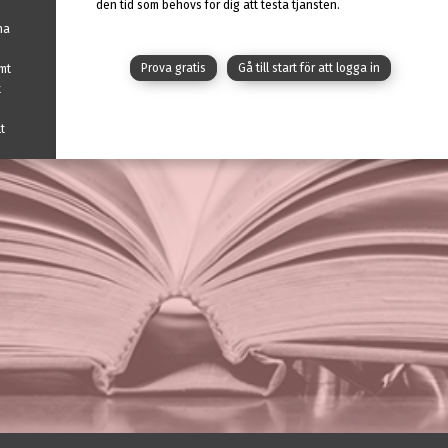
den tid som behövs för dig att testa tjänsten.
na
Prova gratis
Gå till start för att logga in
mt
t
t