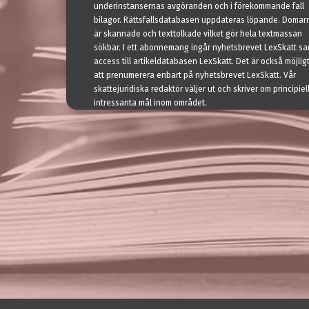
underinstansernas avgöranden och i förekommande fall
bilagor. Rättsfallsdatabasen uppdateras löpande. Domar
är skannade och texttolkade vilket gör hela textmassan
sökbar. I ett abonnemang ingår nyhetsbrevet LexSkatt sa
access till artikeldatabasen LexSkatt. Det är också möjlig
att prenumerera enbart på nyhetsbrevet LexSkatt. Vår
skattejuridiska redaktör väljer ut och skriver om principiell
intressanta mål inom området.