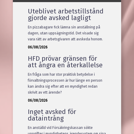
Uteblivet arbetstillstånd
gjorde avsked lagligt
Notera att om du fått detta dokument
som en sökträff men inte hittar
En pizzabagare fick lämna sin anställning på
informationen du söker på denna sida
så är det troligt att träffen gjorts i filen.
dagen, utan uppsägningstid. Det visade sig
vara rätt av arbetsgivaren att avskeda honom.
06/08/2026
Allt material © Lex Press AB
HFD prövar gränsen för
att ångra en återkallelse
En fråga som har stor praktisk betydelse i
förvaltningsprocessen är hur länge en person
kan ändra sig efter att en myndighet redan
skrivit av ett ärende?
06/08/2026
Inget avsked för
dataintrång
En anställd vid Försäkringskassan sökte
uppgifter i myndighetens ärendesystem om sina