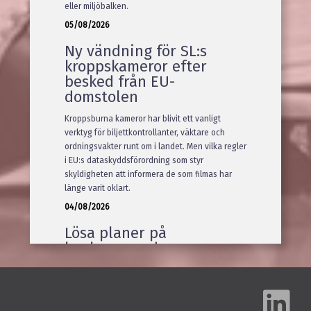
eller miljöbalken.
05/08/2026
Ny vändning för SL:s
kroppskameror efter
besked från EU-
domstolen
Kroppsburna kameror har blivit ett vanligt
verktyg för biljettkontrollanter, väktare och
ordningsvakter runt om i landet. Men vilka regler
i EU:s dataskyddsförordning som styr
skyldigheten att informera de som filmas har
länge varit oklart.
04/08/2026
Lösa planer på
konkurrerande
verksamhet räcker inte
för sakliga skäl
Tingsrätten och Arbetsdomstolen hörde samma