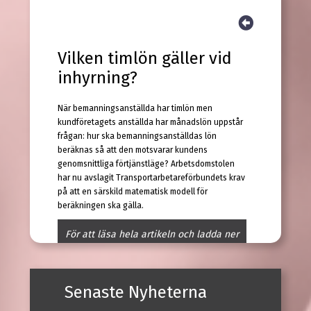
Vilken timlön gäller vid
inhyrning?
När bemanningsanställda har timlön men
kundföretagets anställda har månadslön uppstår
frågan: hur ska bemanningsanställdas lön
beräknas så att den motsvarar kundens
genomsnittliga förtjänstläge? Arbetsdomstolen
har nu avslagit Transportarbetareförbundets krav
på att en särskild matematisk modell för
beräkningen ska gälla.
För att läsa hela artikeln och ladda ner
den dom som eventuellt hör till
behöver du ha ett
abonnemang på Lex
Press
. Kontakta
LexPress kundtjänst
Senaste Nyheterna
för vidare information.