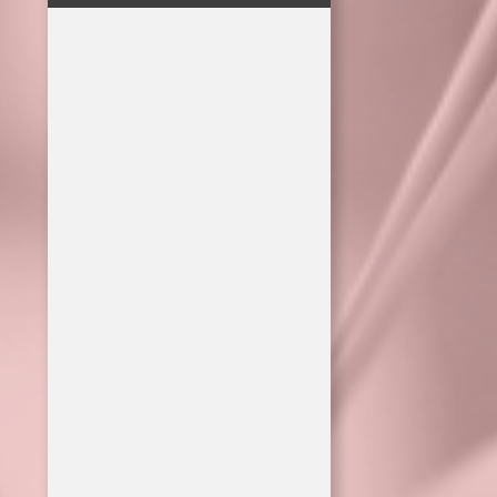
Notera att om du fått detta dokument
som en sökträff men inte hittar
informationen du söker på denna sida
så är det troligt att träffen gjorts i filen.
Allt material © Lex Press AB