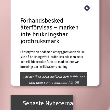
Förhandsbesked
återförvisas – marken
inte brukningsbar
jordbruksmark
Länsstyrelsen bedömde att byggnationen skulle
ske på brukningsvärd jordbruksmark, men mark-
och miljödomstolen fann att marken inte var
brukningsbar i miljöbalkens mening.
För att läsa hela artikeln och ladda ner
den dom som eventuellt hör till
behöver du ha ett
abonnemang på Lex
Press
. Kontakta
LexPress kundtjänst
för vidare information.
Senaste Nyheterna